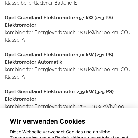
Klasse bei entladener Batterie: E
Opel Grandland Elektromotor 157 kW (213 PS)
Elektromotor
kombinierter Energieverbrauch: 18,6 kWh/100 km, CO
-
2
Klasse: A
Opel Grandland Elektromotor 170 kW (231 PS)
Elektromotor Automatik
kombinierter Energieverbrauch: 18,6 kWh/100 km, CO
-
2
Klasse: A
Opel Grandland Elektromotor 239 kW (325 PS)
Elektromotor
kombinierter Energieverbrauch: 17,6 – 16,9 kWh/100
km, CO
-Ausstoß: 0 g/km, CO
-Klasse: A
2
2
Wir verwenden Cookies
Weitere Informationen zum offiziellen Kraftstoff- und
Diese Webseite verwendet Cookies und ähnliche
Stromverbrauch und den offiziellen spezifischen CO2-
Technologien, um die Basisfunktion zu gewährleisten und