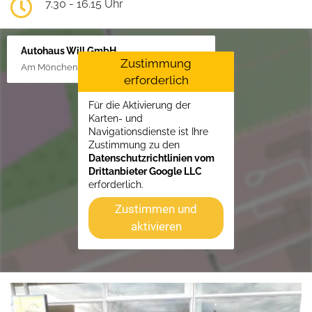
7.30 - 16.15 Uhr
Autohaus Will GmbH
Zustimmung
Am Mönchenfelde 18, 38889 Blankenburg
erforderlich
Für die Aktivierung der
Karten- und
Navigationsdienste ist Ihre
Zustimmung zu den
Datenschutzrichtlinien vom
Drittanbieter Google LLC
erforderlich.
Zustimmen und
aktivieren