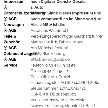
Impressum
nach Digitale-Dienste-Gesetz
1. Autor
Datenschutzerklärung
Autor im Sinne dieses Impressum und
AGB
auch verantwortlich im Sinne von § 18
Neuwagen
Abs. 2 MStV ist die:
AGB
Autohaus Will GmbH
Teile &
Vertretungsberechtigter Geschäftsführer:
Zubehör
Matthias Will ✝, Fabian Koppel
AGB
Am Mönchenfelde 18
Gebrauchtwagen
38889 Blankenburg
AGB
eMail: ah-will@web.de
Service
Telefon: 0 39 44 / 9 02 50
Fax: 0 39 44 / 6 56 41
Geschäftsform: GmbH
Handelsregister: AG Stendal HRB 8080
Steuernummer: 117/115/44382
USt-ID-Nr: DE 262090873
Versicherungsvermittlerregister
(www.vermittlerregister.info): D-B2TR-