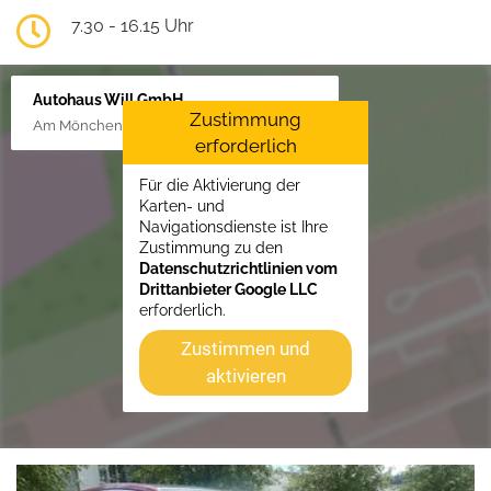
7.30 - 16.15 Uhr
Autohaus Will GmbH
Zustimmung
Am Mönchenfelde 18, 38889 Blankenburg
erforderlich
Für die Aktivierung der
Karten- und
Navigationsdienste ist Ihre
Zustimmung zu den
Datenschutzrichtlinien vom
Drittanbieter Google LLC
erforderlich.
Zustimmen und
aktivieren