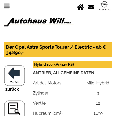
Der Opel Astra Sports Tourer / Electric - ab €
34.890,-
Hybrid 107 kW (145 PS)
ANTRIEB, ALLGEMEINE DATEN
Art des Motors
Mild-Hybrid
zurück
Zylinder
3
Ventile
12
3
Hubraum (cm
)
1.199