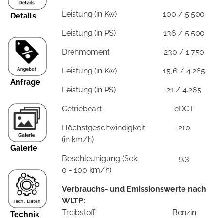
Leistung (in Kw)
100 / 5.500
Details
Leistung (in PS)
136 / 5.500
Drehmoment
230 / 1.750
Leistung (in Kw)
15,6 / 4.265
Anfrage
Leistung (in PS)
21 / 4.265
Getriebeart
eDCT
Höchstgeschwindigkeit
210
(in km/h)
Galerie
Beschleunigung (Sek.
9,3
0 - 100 km/h)
Verbrauchs- und Emissionswerte nach
WLTP:
Treibstoff
Benzin
Technik