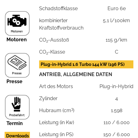
Schadstoffklasse
Euro 6e
kombinierter
5,1 l/100km
Kraftstoffverbrauch
Motoren
CO
-Ausstoß
115 g/km
2
CO
-Klasse
C
2
Plug-in-Hybrid 1.6 Turbo 144 kW (196 PS)
ANTRIEB, ALLGEMEINE DATEN
Presse
Art des Motors
Plug-in-Hybrid
Zylinder
4
3
Hubraum (cm
)
1.598
Leistung (in Kw)
110 / 6.000
Termin
Leistung (in PS)
150 / 6.000
Downloads