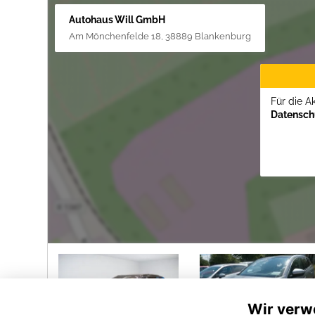
Autohaus Will GmbH
Am Mönchenfelde 18, 38889 Blankenburg
Für die A
Datenschu
Wir verw