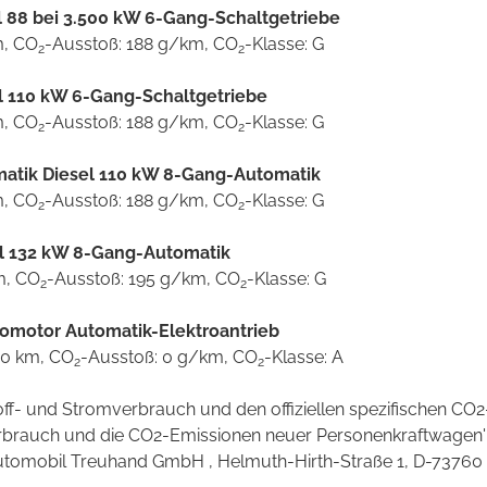
el 88 bei 3.500 kW 6-Gang-Schaltgetriebe
m, CO
-Ausstoß: 188 g/km, CO
-Klasse: G
2
2
sel 110 kW 6-Gang-Schaltgetriebe
m, CO
-Ausstoß: 188 g/km, CO
-Klasse: G
2
2
omatik Diesel 110 kW 8-Gang-Automatik
m, CO
-Ausstoß: 188 g/km, CO
-Klasse: G
2
2
sel 132 kW 8-Gang-Automatik
m, CO
-Ausstoß: 195 g/km, CO
-Klasse: G
2
2
romotor Automatik-Elektroantrieb
00 km, CO
-Ausstoß: 0 g/km, CO
-Klasse: A
2
2
stoff- und Stromverbrauch und den offiziellen spezifischen 
verbrauch und die CO2-Emissionen neuer Personenkraftwagen
omobil Treuhand GmbH , Helmuth-Hirth-Straße 1, D-73760 Ostf