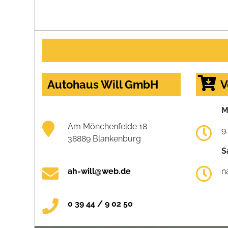
Autohaus Will GmbH
V
M
Am Mönchenfelde 18
9
38889 Blankenburg
S
ah-will@web.de
n
0 39 44 / 9 02 50