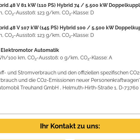
Hybrid 48 V 81 kW (110 PS) Hybrid 74 / 5.500 kW Doppelkup
km, CO
-Ausstoß: 123 g/km, CO
-Klasse: D
2
2
Hybrid 48 V 107 kW (145 PS) Hybrid 100 / 5.500 kW Doppelk
km, CO
-Ausstoß: 123 g/km, CO
-Klasse: D
2
2
) Elektromotor Automatik
 kWh/100 km, CO
-Ausstoß: 0 g/km, CO
-Klasse: A
2
2
stoff- und Stromverbrauch und den offiziellen spezifischen 
verbrauch und die CO2-Emissionen neuer Personenkraftwagen
omobil Treuhand GmbH , Helmuth-Hirth-Straße 1, D-73760 Ostf
Ihr Kontakt zu uns: