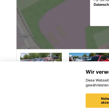
Für die A
Datenschu
Wir verw
Diese Webseit
gewährleisten
Wartburg
Opel
Andere
Insignia
Notw
akze