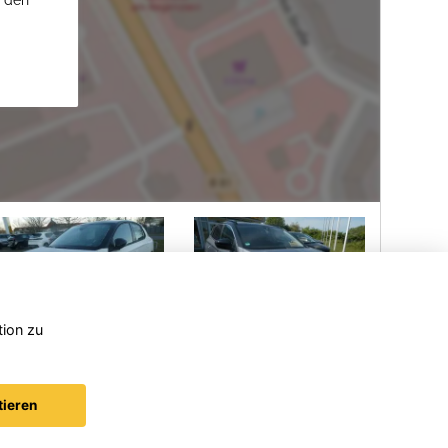
u den
tion zu
Opel
Opel
Opel As
Corsa
Grandland
tieren
(X)