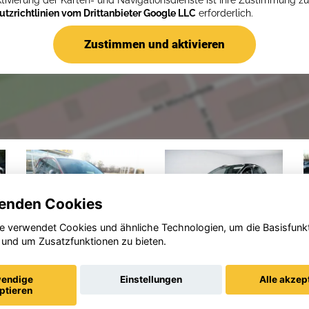
ktivierung der Karten- und Navigationsdienste ist Ihre Zustimmung z
tzrichtlinien vom Drittanbieter Google LLC
erforderlich.
Zustimmen und aktivieren
enden Cookies
e verwendet Cookies und ähnliche Technologien, um die Basisfunk
 und um Zusatzfunktionen zu bieten.
Opel
Opel
Crossland
Grandland
endige
Einstellungen
Alle akzep
(X)
(X)
ptieren