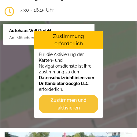
7.30 - 16.15 Uhr
Autohaus Will GmbH
Zustimmung
Am Mönchenfelde 18, 38889 Blankenburg
erforderlich
Für die Aktivierung der
Karten- und
Navigationsdienste ist Ihre
Zustimmung zu den
Datenschutzrichtlinien vom
Drittanbieter Google LLC
erforderlich.
Zustimmen und
aktivieren