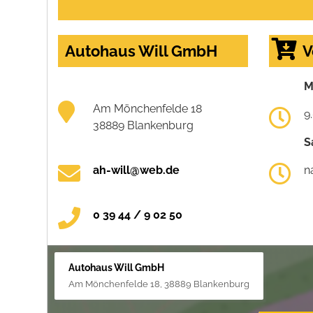
Autohaus Will GmbH
V
M
Am Mönchenfelde 18
9
38889 Blankenburg
S
ah-will@web.de
n
0 39 44 / 9 02 50
Autohaus Will GmbH
Am Mönchenfelde 18, 38889 Blankenburg