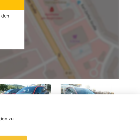
u den
tion zu
BMW X1
Opel
Grandland