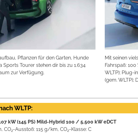
ufbau, Pflanzen für den Garten, Hunde
Mit seinen vie
a Sports Tourer stehen dir bis zu 1.634
Fahrspaß: 100 
eraum zur Verfügung.
WLTP); Plug-in
(gem. WLTP); D
 nach WLTP:
 107 kW (145 PS) Mild-Hybrid 100 / 5.500 kW eDCT
m, CO
-Ausstoß: 115 g/km, CO
-Klasse: C
2
2