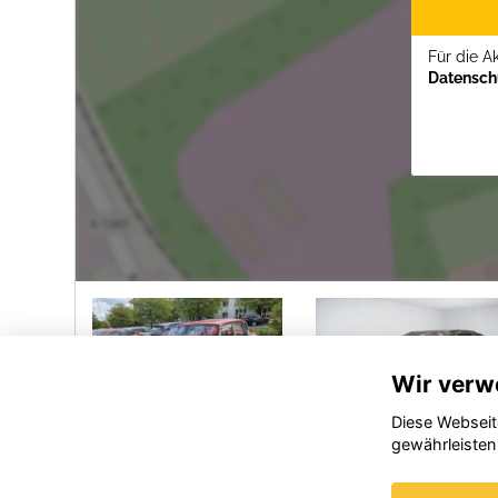
Für die A
Datenschu
Wir verw
Diese Webseit
gewährleisten
el
Opel
Opel
kka
Crossland
Grandlan