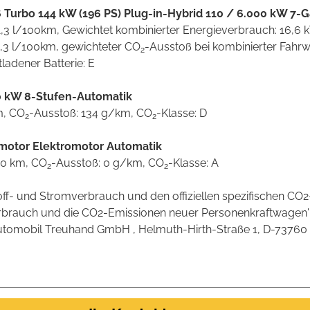
.6 Turbo 144 kW (196 PS) Plug-in-Hybrid 110 / 6.000 kW 7
 1,3 l/100km, Gewichtet kombinierter Energieverbrauch: 16,
 6,3 l/100km, gewichteter CO
-Ausstoß bei kombinierter Fahr
2
tladener Batterie: E
750 kW 8-Stufen-Automatik
m, CO
-Ausstoß: 134 g/km, CO
-Klasse: D
2
2
romotor Elektromotor Automatik
00 km, CO
-Ausstoß: 0 g/km, CO
-Klasse: A
2
2
stoff- und Stromverbrauch und den offiziellen spezifischen 
verbrauch und die CO2-Emissionen neuer Personenkraftwagen
omobil Treuhand GmbH , Helmuth-Hirth-Straße 1, D-73760 Ostf