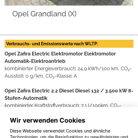
Opel Grandland (X)
Verbrauchs- und Emissionswerte nach WLTP:
Opel Zafira Electric Elektromotor Elektromotor
Automatik-Elektroantrieb
kombinierter Energieverbrauch: 24,9 kWh/100 km, CO
-
2
Ausstoß: 0 g/km, CO
-Klasse: A
2
Opel Zafira Electric 2.2 Diesel Diesel 132 / 3.500 kW 8-
Stufen-Automatik
kombinierter Kraftstoffverbrauch: 7,1 l/100km, CO
-
2
Ausstoß: 184 g/km, CO
-Klasse: G
2
Wir verwenden Cookies
Weitere Informationen zum offiziellen Kraftstoff- und
Diese Webseite verwendet Cookies und ähnliche
Stromverbrauch und den offiziellen spezifischen CO2-
Technologien, um die Basisfunktion zu gewährleisten und