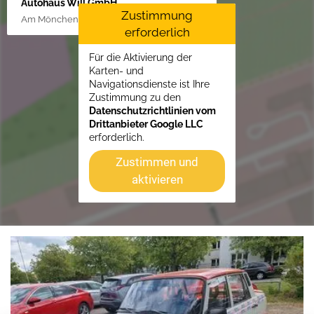
Autohaus Will GmbH
Zustimmung
Am Mönchenfelde 18, 38889 Blankenburg
erforderlich
Für die Aktivierung der
Karten- und
Navigationsdienste ist Ihre
Zustimmung zu den
Datenschutzrichtlinien vom
Drittanbieter Google LLC
erforderlich.
Zustimmen und
aktivieren