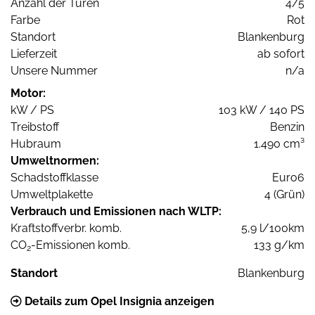
Anzahl der Türen
4/5
Farbe
Rot
Standort
Blankenburg
Lieferzeit
ab sofort
Unsere Nummer
n/a
Motor:
kW / PS
103 kW / 140 PS
Treibstoff
Benzin
Hubraum
1.490 cm³
Umweltnormen:
Schadstoffklasse
Euro6
Umweltplakette
4 (Grün)
Verbrauch und Emissionen nach WLTP:
Kraftstoffverbr. komb.
5,9 l/100km
CO
-Emissionen komb.
133 g/km
2
Standort
Blankenburg
Details zum Opel Insignia anzeigen