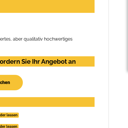
rtes, aber qualitativ hochwertiges
ordern Sie Ihr Angebot an
uchen
oder leasen
der leasen