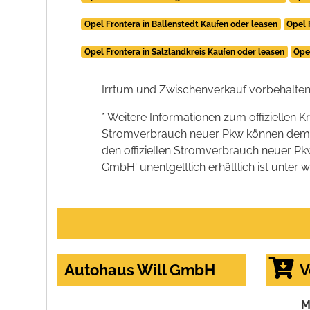
Opel Frontera in Ballenstedt Kaufen oder leasen
Opel 
Opel Frontera in Salzlandkreis Kaufen oder leasen
Ope
Irrtum und Zwischenverkauf vorbehalten
* Weitere Informationen zum offiziellen K
Stromverbrauch neuer Pkw können dem 'Lei
den offiziellen Stromverbrauch neuer P
GmbH' unentgeltlich erhältlich ist unter 
Autohaus Will GmbH
V
M