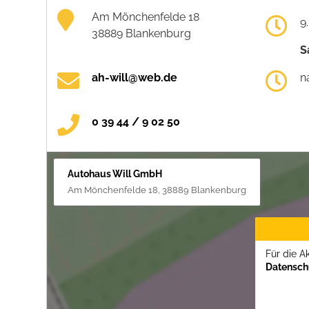
Am Mönchenfelde 18
9
38889 Blankenburg
S
ah-will@web.de
n
0 39 44 / 9 02 50
Autohaus Will GmbH
Am Mönchenfelde 18, 38889 Blankenburg
Für die A
Datenschu