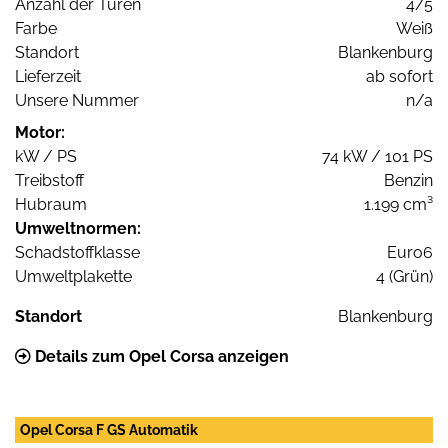
Anzahl der Türen
4/5
Farbe
Weiß
Standort
Blankenburg
Lieferzeit
ab sofort
Unsere Nummer
n/a
Motor:
kW / PS
74 kW / 101 PS
Treibstoff
Benzin
Hubraum
1.199 cm³
Umweltnormen:
Schadstoffklasse
Euro6
Umweltplakette
4 (Grün)
Standort
Blankenburg
Details zum Opel Corsa anzeigen
Opel Corsa F GS Automatik