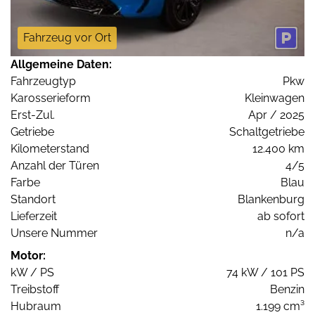
Fahrzeug vor Ort
Allgemeine Daten:
Fahrzeugtyp
Pkw
Karosserieform
Kleinwagen
Erst-Zul.
Apr / 2025
Getriebe
Schaltgetriebe
Kilometerstand
12.400 km
Anzahl der Türen
4/5
Farbe
Blau
Standort
Blankenburg
Lieferzeit
ab sofort
Unsere Nummer
n/a
Motor:
kW / PS
74 kW / 101 PS
Treibstoff
Benzin
Hubraum
1.199 cm³