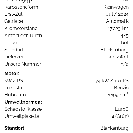
Karosserieform
Kleinwagen
Erst-Zul.
Jul / 2024
Getriebe
Automatik
Kilometerstand
17.223 km
Anzahl der Türen
4/5
Farbe
Rot
Standort
Blankenburg
Lieferzeit
ab sofort
Unsere Nummer
n/a
Motor:
kW / PS
74 kW / 101 PS
Treibstoff
Benzin
Hubraum
1.199 cm³
Umweltnormen:
Schadstoffklasse
Euro6
Umweltplakette
4 (Grün)
Standort
Blankenburg