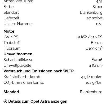
Anzahl der Türen
4/5
Farbe
Silber
Standort
Blankenburg
Lieferzeit
ab sofort
Unsere Nummer
n/a
Motor:
kW / PS
81 kW / 110 PS
Treibstoff
Benzin
Hubraum
1.199 cm³
Umweltnormen:
Schadstoffklasse
Euro6
Umweltplakette
4 (Grün)
Verbrauch und Emissionen nach WLTP:
Kraftstoffverbr. komb.
4,5 l/100km
CO
-Emissionen komb.
102 g/km
2
Standort
Blankenburg
Details zum Opel Astra anzeigen