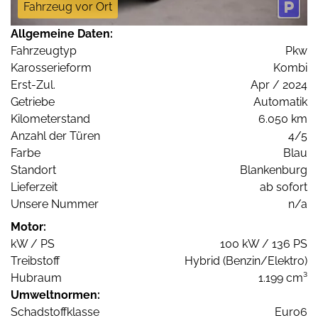
Fahrzeug vor Ort
Allgemeine Daten:
Fahrzeugtyp
Pkw
Karosserieform
Kombi
Erst-Zul.
Apr / 2024
Getriebe
Automatik
Kilometerstand
6.050 km
Anzahl der Türen
4/5
Farbe
Blau
Standort
Blankenburg
Lieferzeit
ab sofort
Unsere Nummer
n/a
Motor:
kW / PS
100 kW / 136 PS
Treibstoff
Hybrid (Benzin/Elektro)
Hubraum
1.199 cm³
Umweltnormen:
Schadstoffklasse
Euro6