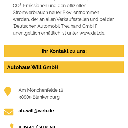
2
CO
-Emissionen und den offiziellen
Stromverbrauch neuer Pkw' entnommen
werden, der an allen Verkaufsstellen und bei der
'Deutschen Automobil Treuhand GmbH'
unentgeltlich erhältlich ist unter www.dat.de.
Ihr Kontakt zu uns:
Autohaus Will GmbH
Am Mönchenfelde 18
38889 Blankenburg
ah-will@web.de
0 39 44 / 9 02 50