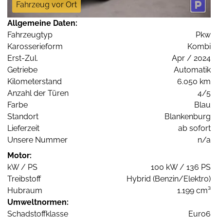
Fahrzeug vor Ort
Allgemeine Daten:
Fahrzeugtyp
Pkw
Karosserieform
Kombi
Erst-Zul.
Apr / 2024
Getriebe
Automatik
Kilometerstand
6.050 km
Anzahl der Türen
4/5
Farbe
Blau
Standort
Blankenburg
Lieferzeit
ab sofort
Unsere Nummer
n/a
Motor:
kW / PS
100 kW / 136 PS
Treibstoff
Hybrid (Benzin/Elektro)
Hubraum
1.199 cm³
Umweltnormen:
Schadstoffklasse
Euro6