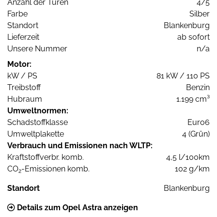
Anzahl der Türen
4/5
Farbe
Silber
Standort
Blankenburg
Lieferzeit
ab sofort
Unsere Nummer
n/a
Motor:
kW / PS
81 kW / 110 PS
Treibstoff
Benzin
Hubraum
1.199 cm³
Umweltnormen:
Schadstoffklasse
Euro6
Umweltplakette
4 (Grün)
Verbrauch und Emissionen nach WLTP:
Kraftstoffverbr. komb.
4,5 l/100km
CO
-Emissionen komb.
102 g/km
2
Standort
Blankenburg
Details zum Opel Astra anzeigen