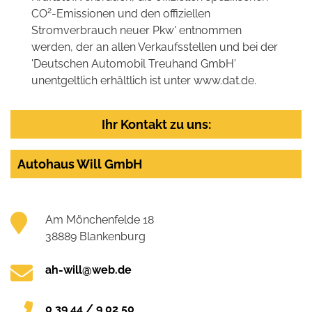
2
CO
-Emissionen und den offiziellen
Stromverbrauch neuer Pkw' entnommen
werden, der an allen Verkaufsstellen und bei der
'Deutschen Automobil Treuhand GmbH'
unentgeltlich erhältlich ist unter www.dat.de.
Ihr Kontakt zu uns:
Autohaus Will GmbH
Am Mönchenfelde 18
38889 Blankenburg
ah-will@web.de
0 39 44 / 9 02 50