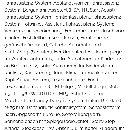
Fahrassistenz-System: Abstandswarner, Fahrassistenz-
System: Berganfahr-Assistent (HSA, Hill Start Assist),
Fahrassistenz-System: Fernlichtassistent, Fahrassistenz-
System: Totwinkel-Assistent, Fahrassistenz-System:
Verkehrszeichenerkennung, Fensterheber elektrisch vorn
+ hinten, Feststellbremse elektrisch, Frontscheibe
geräuschdämmend, Getriebe Automatik - mit
Start-/Stop (8-Stufen), Heckleuchten LED, Innenspiegel
mit Abblendautomatik, Isofix-Aufnahmen für Kindersitz
an Beifahrersitz, Isofix-Aufnahmen für Kindersitz an
Rücksitz, Karosserie: 5-türig, Klimaautomatik 2-Zonen,
Kopf-Airbag-System, Leseleuchten im Fond,
Leseleuchten vorn (2), LM-Felgen, Modellpflege, Motor
1,5 Ltr. - 96 kW CDTI DPF, MP3-Schnittstelle für
Mobiltelefon/Handy, Parkpilotsystem hinten, Radstand
2675 mm, Reifendruck-Kontrollsystem, Schadstoffarm
nach Abgasnorm Euro 6e, Seitenairbag vorn,
Sonnenblenden mit Spiegel (beleuchtet), Start/Stop-
Anlage, Steckdose (12V-Anschluß) im Koffer-/Laderaum,